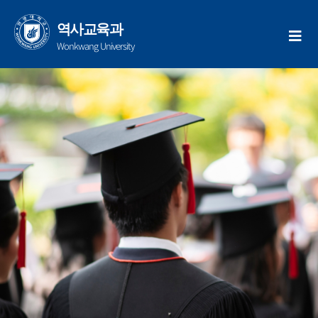
콘
텐
역사교육과
츠
Wonkwang University
로
건
너
뛰
기