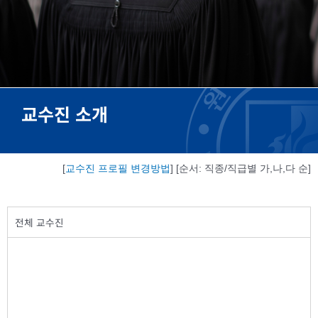
교수진 소개
[
교수진 프로필 변경방법
] [순서: 직종/직급별 가,나,다 순]
전체 교수진